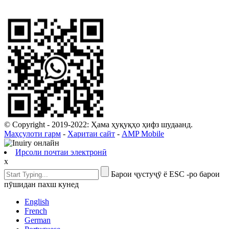
© Copyright - 2019-2022: Ҳама ҳуқуқҳо ҳифз шудаанд.
Маҳсулоти гарм
-
Харитаи сайт
-
AMP Mobile
Ирсоли почтаи электронӣ
x
Барои ҷустуҷӯ ё ESC -ро барои
пӯшидан пахш кунед
English
French
German