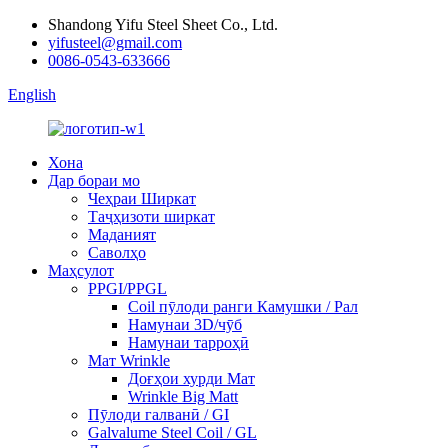
Shandong Yifu Steel Sheet Co., Ltd.
yifusteel@gmail.com
0086-0543-633666
English
Хона
Дар бораи мо
Чеҳраи Ширкат
Таҷҳизоти ширкат
Маданият
Саволҳо
Маҳсулот
PPGI/PPGL
Coil пӯлоди ранги Камушки / Рал
Намунаи 3D/чӯб
Намунаи тарроҳӣ
Мат Wrinkle
Доғҳои хурди Мат
Wrinkle Big Matt
Пӯлоди галванӣ / GI
Galvalume Steel Coil / GL