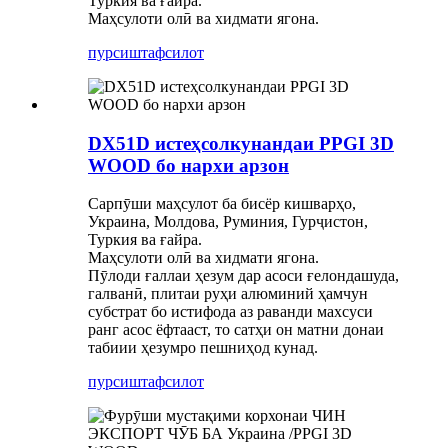
Туркия ва ғайра.
Маҳсулоти олӣ ва хидмати ягона.
пурсиш
тафсилот
DX51D истеҳсолкунандаи PPGI 3D
WOOD бо нархи арзон
Сарпӯши маҳсулот ба бисёр кишварҳо,
Украина, Молдова, Руминия, Гурҷистон,
Туркия ва ғайра.
Маҳсулоти олӣ ва хидмати ягона.
Пӯлоди ғаллаи ҳезум дар асоси ғелондашуда,
галванӣ, плитаи руҳи алюминий ҳамчун
субстрат бо истифода аз раванди махсуси
ранг асос ёфтааст, то сатҳи он матни донаи
табиии ҳезумро пешниҳод кунад.
пурсиш
тафсилот