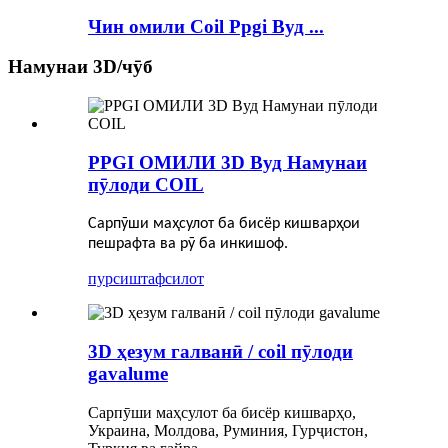
Чин омили Coil Ppgi Вуд ...
Намунаи 3D/чӯб
PPGI ОМИЛИ 3D Вуд Намунаи
пӯлоди COIL
Сарпӯши маҳсулот ба бисёр кишварҳои
пешрафта ва рӯ ба инкишоф.
пурсиш
тафсилот
3D ҳезум галванӣ / coil пӯлоди
gavalume
Сарпӯши маҳсулот ба бисёр кишварҳо,
Украина, Молдова, Руминия, Гурҷистон,