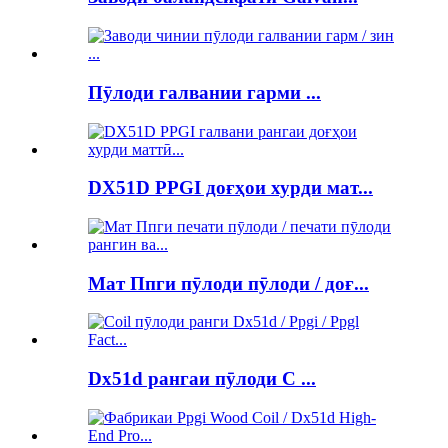
Пӯлоди галвании гарми ...
DX51D PPGI доғҳои хурди мат...
Мат Ппги пӯлоди пӯлоди / доғ...
Dx51d рангаи пӯлоди C ...