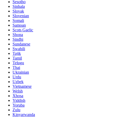
Sesotho
Sinhala
Slovak
Slovenian
Somali
Samoan
Scots Gaelic
Shona
Sindhi
Sundanese
Swahili
Tajik
Tamil
Telugu
Thai
Ukrainian
Urdu
Uzbek
Vietnamese
Welsh
Xhosa
Yiddish
Yoruba
Zulu
Kinyarwanda