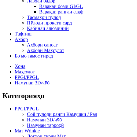
Лавҳаи бадор
Варақаи боми GI/GL
Варақаи рангаи сақф
Тасмаҳои пӯлод
Пӯлоди прокати сард
Кабинаи алюминий
Тафтиш
Ахбор
Ахбори саноат
Ахбори Маҳсулот
Бо мо тамос гиред
Хона
Маҳсулот
PPGI/PPGL
Намунаи 3D/чӯб
Категорияҳо
PPGI/PPGL
Coil пӯлоди ранги Камушки / Рал
Намунаи 3D/чӯб
Намунаи тарроҳӣ
Мат Wrinkle
Доғҳои хурди Мат