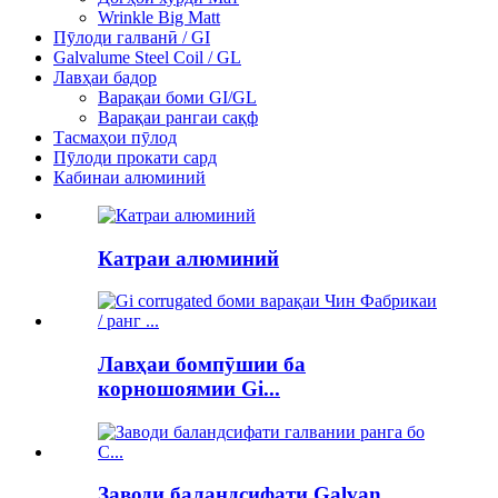
Wrinkle Big Matt
Пӯлоди галванӣ / GI
Galvalume Steel Coil / GL
Лавҳаи бадор
Варақаи боми GI/GL
Варақаи рангаи сақф
Тасмаҳои пӯлод
Пӯлоди прокати сард
Кабинаи алюминий
Катраи алюминий
Лавҳаи бомпӯшии ба
корношоямии Gi...
Заводи баландсифати Galvan...