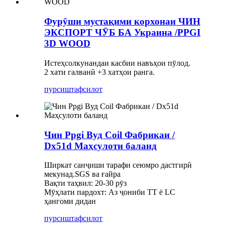
Фурӯши мустақими корхонаи ЧИН
ЭКСПОРТ ЧӮБ БА Украина /PPGI
3D WOOD
Истеҳсолкунандаи касбии навъҳои пӯлод.
2 хати галванӣ +3 хатҳои ранга.
пурсиш
тафсилот
Чин Ppgi Вуд Coil Фабрикаи /
Dx51d Маҳсулоти баланд
Ширкат санҷиши тарафи сеюмро дастгирӣ
мекунад.SGS ва ғайра
Вақти таҳвил: 20-30 рӯз
Мӯҳлати пардохт: Аз ҷониби TT ё LC
ҳангоми дидан
пурсиш
тафсилот