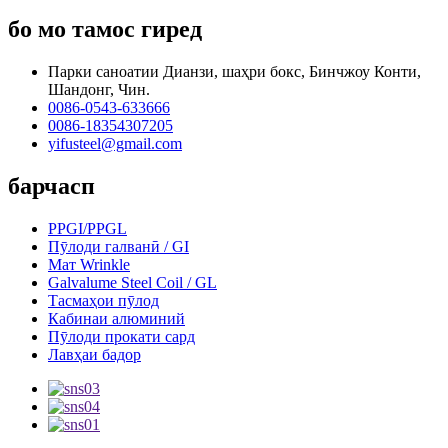
бо мо тамос гиред
Парки саноатии Дианзи, шаҳри бокс, Бинчжоу Конти,
Шандонг, Чин.
0086-0543-633666
0086-18354307205
yifusteel@gmail.com
барчасп
PPGI/PPGL
Пӯлоди галванӣ / GI
Мат Wrinkle
Galvalume Steel Coil / GL
Тасмаҳои пӯлод
Кабинаи алюминий
Пӯлоди прокати сард
Лавҳаи бадор