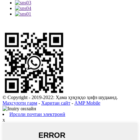
© Copyright - 2019-2022: Ҳама ҳуқуқҳо ҳифз шудаанд.
Маҳсулоти гарм
-
Харитаи сайт
-
AMP Mobile
Ирсоли почтаи электронӣ
x