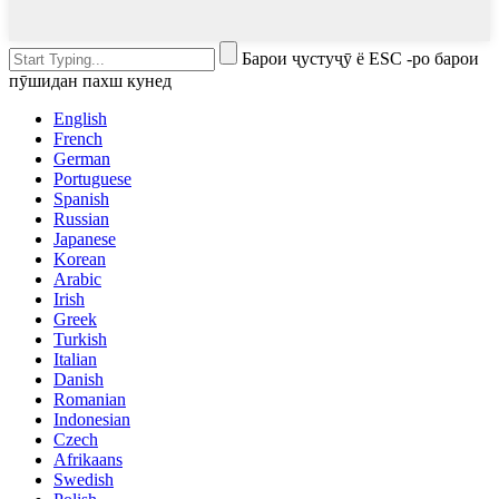
Барои ҷустуҷӯ ё ESC -ро барои
пӯшидан пахш кунед
English
French
German
Portuguese
Spanish
Russian
Japanese
Korean
Arabic
Irish
Greek
Turkish
Italian
Danish
Romanian
Indonesian
Czech
Afrikaans
Swedish