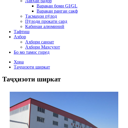
Лавҳаи бадор
Варақаи боми GI/GL
Варақаи рангаи сақф
Тасмаҳои пӯлод
Пӯлоди прокати сард
Кабинаи алюминий
Тафтиш
Ахбор
Ахбори саноат
Ахбори Маҳсулот
Бо мо тамос гиред
Хона
Таҷҳизоти ширкат
Таҷҳизоти ширкат